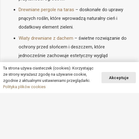
Drewniane pergole na taras
– doskonałe do uprawy
pnących roślin, które wprowadzą naturalny cień i
dodatkowy element zieleni.
Wiaty drewniane z dachem
– świetne rozwiązanie do
ochrony przed słońcem i deszczem, które
jednocześnie zachowuje estetyczny wygląd
przestrzeni.
Ta strona używa ciasteczek (cookies). Korzystając
ze strony wyrażasz zgodę na używanie cookie,
Drewniane żaluzje tarasowe z ruchomym
Akceptuje
zgodnie z aktualnymi ustawieniami przeglądarki.
mechanizmem
– pozwalają na regulację
Polityka plików cookies
nasłonecznienia, co zapewnia komfort na tarasie przez
cały dzień.
keyboard_arrow_up
Wszystkie te produkty znajdziesz w ofercie firmy Dąb Gaj
Wood.