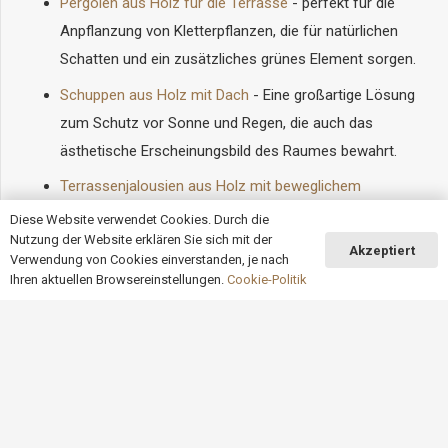
Pergolen aus Holz für die Terrasse
- perfekt für die
Anpflanzung von Kletterpflanzen, die für natürlichen
Schatten und ein zusätzliches grünes Element sorgen.
Schuppen aus Holz mit Dach
- Eine großartige Lösung
zum Schutz vor Sonne und Regen, die auch das
ästhetische Erscheinungsbild des Raumes bewahrt.
Terrassenjalousien aus Holz mit beweglichem
Mechanismus
- ermöglichen eine Regulierung der
Diese Website verwendet Cookies. Durch die
Nutzung der Website erklären Sie sich mit der
Sonneneinstrahlung und sorgen so für ein angenehmes
Akzeptiert
Verwendung von Cookies einverstanden, je nach
Klima auf der Terrasse während des ganzen Tages.
Ihren aktuellen Browsereinstellungen.
Cookie-Politik
Alle diese Produkte finden Sie im Sortiment von Dąb Gaj
keyboard_arrow_up
Wood.
Was zeichnet unsere
Holzterrassenplatten aus?