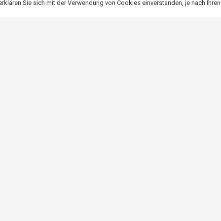
klären Sie sich mit der Verwendung von Cookies einverstanden, je nach Ihren
wendet werden, wo sie nicht nur einen besonderen Reiz ausüben, son
zt werden kann. Eine solche Lösung garantiert eine angenehme und
ion von Terrassenjalousien aus H
 aus Holz ist einfach und intuitiv, so dass diese Tätigkeit von je
len Halterungen montiert, die für Stabilität und Höhenverstellung so
 mit einer vollständigen Anleitung und dem notwendigen Zubehör w
ches Werkzeug oder Material benötigen. Wenn Sie es jedoch vorziehe
essionelle Unterstützung bei der Installation.