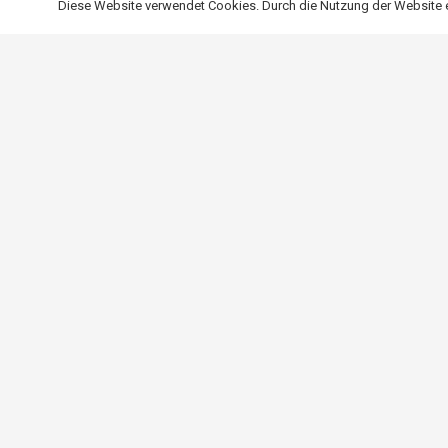
Diese Website verwendet Cookies. Durch die Nutzung der Website er
Holzjalousien können auch in Gartenlauben in Kleingärten ver
Gartenlaube auch bei ungünstigeren Wetterbedingungen genut
unabhängig vom Standort.
Was beinhaltet die Installat
Die Montage der von Dąb Gaj Wood angebotenen Terrassenrollos
Fachkenntnisse erforderlich sind. Die Rollos werden auf speziel
des Benutzers angepasst werden kann. Unsere Produkte werden
dass Sie sie selbst montieren können, ohne dass Sie zusätzli
Ihnen unser Team jederzeit zur Verfügung und bietet Ihnen prof
Mehr lesen