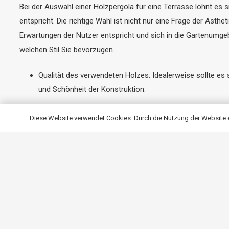
Bei der Auswahl einer Holzpergola für eine Terrasse lohnt es 
entspricht. Die richtige Wahl ist nicht nur eine Frage der Ästhet
Erwartungen der Nutzer entspricht und sich in die Gartenumge
welchen Stil Sie bevorzugen.
Qualität des verwendeten Holzes: Idealerweise sollte es
und Schönheit der Konstruktion.
Holzimprägnierung: Es ist wichtig, das Holz richtig zu i
Diese Website verwendet Cookies. Durch die Nutzung der Website er
schützt das Material vor Feuchtigkeit, Schimmel und UV-
Anpassen der Abmessungen: Die Anpassung der Abmessunge
Komfort bietet.
Stil der Pergola: Auswahl des richtigen Stils, der sich i
kohärentes und ästhetisch ansprechendes Ganzes bilden
Konstruktion und Stabilität: Es ist auch wichtig, auf die 
Sicherheit und Langlebigkeit der Materialien, auch bei r