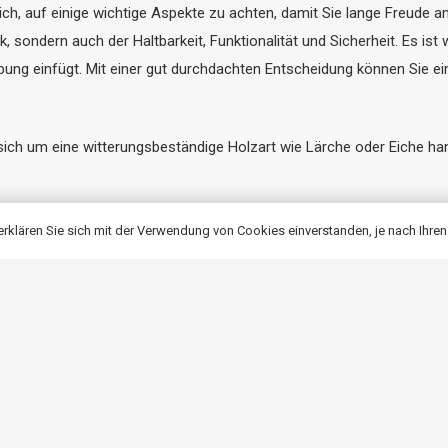
sich, auf einige wichtige Aspekte zu achten, damit Sie lange Freude 
ik, sondern auch der Haltbarkeit, Funktionalität und Sicherheit. Es ist 
bung einfügt. Mit einer gut durchdachten Entscheidung können Sie ei
 sich um eine witterungsbeständige Holzart wie Lärche oder Eiche han
mprägnieren, um seine Haltbarkeit und sein ästhetisches Aussehen übe
klären Sie sich mit der Verwendung von Cookies einverstanden, je nach Ihren
Strahlung.
n der Konstruktion an die Terrassenfläche ist entscheidend, damit
n die Gesamtgestaltung einfügt. Der Stil sollte mit den übrigen Elem
.
Stabilität der Konstruktion und die Qualität der verwendeten Verbindu
auen Wetterbedingungen.