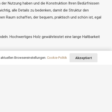
an der Nutzung haben und die Konstruktion Ihren Bedürfnissen
wichtig, alle Details zu bedenken, damit die Struktur den
nen Raum schaffen, der bequem, praktisch und schön ist, egal
deln. Hochwertiges Holz gewährleistet eine lange Haltbarkeit
r viele Jahre hinweg zu gewährleisten. Die Imprägnierung
 aktuellen Browsereinstellungen.
Cookie-Politik
Akzeptiert
 sie sich perfekt in die Umgebung einfügt und den richtigen
keyboard_arrow_up
enten des Gartens und des Hauses harmonieren und ein
ngen zu achten. Eine solide Konstruktion gewährleistet die