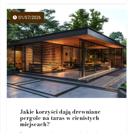
01/07/2026
Jakie korzyści dają drewniane
pergole na taras w cienistych
miejscach?