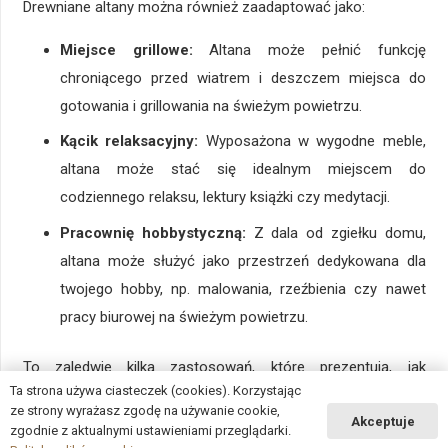
Drewniane altany można również zaadaptować jako:
Miejsce grillowe:
Altana może pełnić funkcję
chroniącego przed wiatrem i deszczem miejsca do
gotowania i grillowania na świeżym powietrzu.
Kącik relaksacyjny:
Wyposażona w wygodne meble,
altana może stać się idealnym miejscem do
codziennego relaksu, lektury książki czy medytacji.
Pracownię hobbystyczną:
Z dala od zgiełku domu,
altana może służyć jako przestrzeń dedykowana dla
twojego hobby, np. malowania, rzeźbienia czy nawet
pracy biurowej na świeżym powietrzu.
To zaledwie kilka zastosowań, które prezentują, jak
Ta strona używa ciasteczek (cookies). Korzystając
wszechstronne mogą być drewniane altany ogrodowe,
ze strony wyrażasz zgodę na używanie cookie,
Akceptuje
dopasowane do różnych potrzeb ich użytkowników.
zgodnie z aktualnymi ustawieniami przeglądarki.