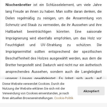
Nischenbretter
ist ein Schlüsselelement, um viele Jahre
lang Freude an ihnen zu haben. Man sollte daran denken, die
Dielen regelmäßig zu reinigen, um die Ansammlung von
Schmutz und Staub zu vermeiden, die ihr Aussehen und ihre
Haltbarkeit beeinträchtigen könnten. Eine saisonale
Imprägnierung wird ebenfalls empfohlen, um das Holz vor
Feuchtigkeit und UV-Strahlung zu schützen. Die
Imprägniermittel sollten entsprechend der spezifischen
Beschaffenheit des Holzes ausgewählt werden, aus dem die
Bretter hergestellt sind. Dadurch wird nicht nur ein ästhetisch
ansprechendes Aussehen, sondern auch die Langlebigkeit
unserer Lösung gewährleistet. Es lohnt sich auch, auf
Diese Website verwendet Cookies. Durch die
schwimmende Elemente wie die Blume zu achten, die
Nutzung der Website erklären Sie sich mit der
Akzeptiert
regelmäßig gepflegt werden müssen, damit sich keine
Verwendung von Cookies einverstanden, je nach
unnötigen Ablagerungen darauf bilden.
Ihren aktuellen Browsereinstellungen.
Cookie-Politik