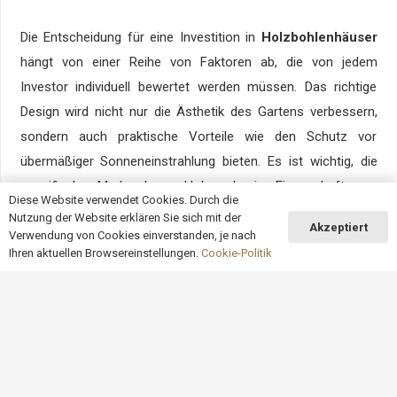
Die Entscheidung für eine Investition in
Holzbohlenhäuser
hängt von einer Reihe von Faktoren ab, die von jedem
Investor individuell bewertet werden müssen. Das richtige
Design wird nicht nur die Ästhetik des Gartens verbessern,
sondern auch praktische Vorteile wie den Schutz vor
übermäßiger Sonneneinstrahlung bieten. Es ist wichtig, die
spezifischen Merkmale von Holz und seine Eigenschaften zu
Diese Website verwendet Cookies. Durch die
kennen und zu wissen, welche Vorteile und Risiken eine
Nutzung der Website erklären Sie sich mit der
Akzeptiert
solche Wahl mit sich bringt.
Verwendung von Cookies einverstanden, je nach
Ihren aktuellen Browsereinstellungen.
Cookie-Politik
Zusammengefasst:
keyboard_arrow_up
Ästhetik:
die natürliche Schönheit des Holzes, das sich
harmonisch in das umgebende Grün einfügt.
Funktionsweise:
die Möglichkeit, die Neigung der
Bretter zu regulieren, was zu Komfort und Klima im